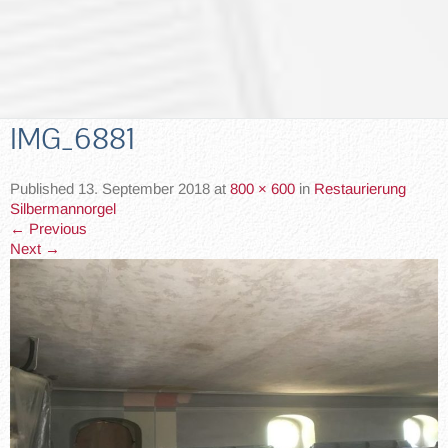
IMG_6881
Published
13. September 2018
at
800 × 600
in
Restaurierung
Silbermannorgel
←
Previous
Next
→