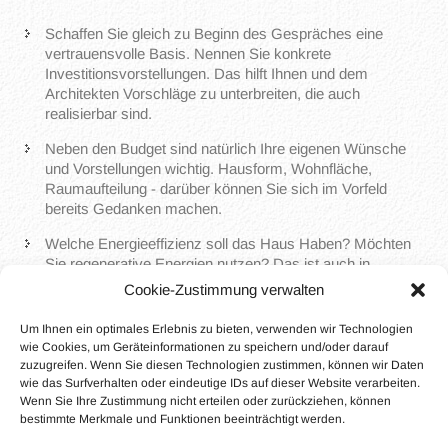
Schaffen Sie gleich zu Beginn des Gespräches eine
vertrauensvolle Basis. Nennen Sie konkrete
Investitionsvorstellungen. Das hilft Ihnen und dem
Architekten Vorschläge zu unterbreiten, die auch
realisierbar sind.
Neben den Budget sind natürlich Ihre eigenen Wünsche
und Vorstellungen wichtig. Hausform, Wohnfläche,
Raumaufteilung - darüber können Sie sich im Vorfeld
bereits Gedanken machen.
Welche Energieeffizienz soll das Haus Haben? Möchten
Sie regenerative Energien nutzen? Das ist auch in
Zusammenhang mit einem KfW-gefördertem Gebäude
Cookie-Zustimmung verwalten
wichtig.
Um Ihnen ein optimales Erlebnis zu bieten, verwenden wir Technologien
Bringen Sie alle relevanten Unterlagen gleich mit. Das
wie Cookies, um Geräteinformationen zu speichern und/oder darauf
können Lagepläne sein oder auch bereits
zuzugreifen. Wenn Sie diesen Technologien zustimmen, können wir Daten
Grundbuchauszüge. Der Architekt kann diese bezüglich
wie das Surfverhalten oder eindeutige IDs auf dieser Website verarbeiten.
der gegebenen Bauvorschriften bereits vorprüfen.
Wenn Sie Ihre Zustimmung nicht erteilen oder zurückziehen, können
bestimmte Merkmale und Funktionen beeinträchtigt werden.