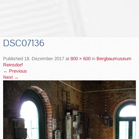
DSC07136
Published
18. Dezember 2017
at
800 × 600
in
Bergbaumuseum
Reinsdorf
←
Previous
Next
→