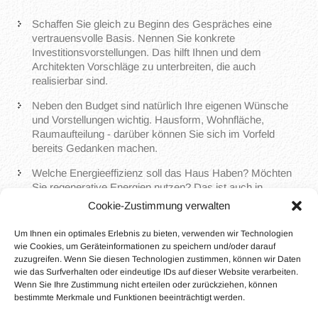
Schaffen Sie gleich zu Beginn des Gespräches eine
vertrauensvolle Basis. Nennen Sie konkrete
Investitionsvorstellungen. Das hilft Ihnen und dem
Architekten Vorschläge zu unterbreiten, die auch
realisierbar sind.
Neben den Budget sind natürlich Ihre eigenen Wünsche
und Vorstellungen wichtig. Hausform, Wohnfläche,
Raumaufteilung - darüber können Sie sich im Vorfeld
bereits Gedanken machen.
Welche Energieeffizienz soll das Haus Haben? Möchten
Sie regenerative Energien nutzen? Das ist auch in
Zusammenhang mit einem KfW-gefördertem Gebäude
Cookie-Zustimmung verwalten
wichtig.
Um Ihnen ein optimales Erlebnis zu bieten, verwenden wir Technologien
Bringen Sie alle relevanten Unterlagen gleich mit. Das
wie Cookies, um Geräteinformationen zu speichern und/oder darauf
können Lagepläne sein oder auch bereits
zuzugreifen. Wenn Sie diesen Technologien zustimmen, können wir Daten
Grundbuchauszüge. Der Architekt kann diese bezüglich
wie das Surfverhalten oder eindeutige IDs auf dieser Website verarbeiten.
der gegebenen Bauvorschriften bereits vorprüfen.
Wenn Sie Ihre Zustimmung nicht erteilen oder zurückziehen, können
bestimmte Merkmale und Funktionen beeinträchtigt werden.