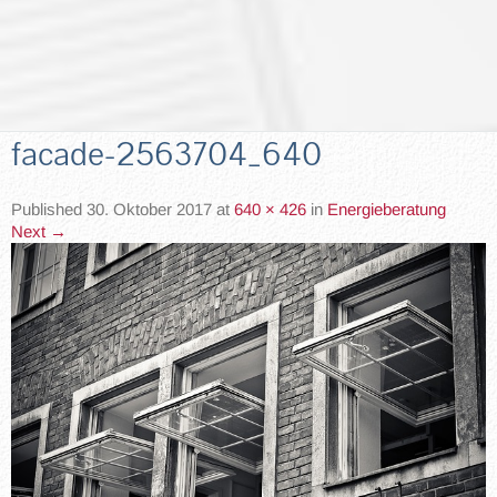
facade-2563704_640
Published
30. Oktober 2017
at
640 × 426
in
Energieberatung
Next
→