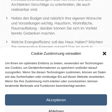
Architekten Vorschläge zu unterbreiten, die auch
realisierbar sind.
Neben den Budget sind natürlich Ihre eigenen Wünsche
und Vorstellungen wichtig. Hausform, Wohnfläche,
Raumaufteilung - darüber können Sie sich im Vorfeld
bereits Gedanken machen.
Welche Energieeffizienz soll das Haus Haben? Möchten
Sie regenerative Energien nutzen? Das ist auch in
Zusammenhang mit einem KfW-gefördertem Gebäude
Cookie-Zustimmung verwalten
wichtig.
Um Ihnen ein optimales Erlebnis zu bieten, verwenden wir Technologien
Bringen Sie alle relevanten Unterlagen gleich mit. Das
wie Cookies, um Geräteinformationen zu speichern und/oder darauf
können Lagepläne sein oder auch bereits
zuzugreifen. Wenn Sie diesen Technologien zustimmen, können wir Daten
Grundbuchauszüge. Der Architekt kann diese bezüglich
wie das Surfverhalten oder eindeutige IDs auf dieser Website verarbeiten.
der gegebenen Bauvorschriften bereits vorprüfen.
Wenn Sie Ihre Zustimmung nicht erteilen oder zurückziehen, können
bestimmte Merkmale und Funktionen beeinträchtigt werden.
Mit etwas Vorbereitung können Sie entspannt in das erste
Gespräch mit dem Architekten gehen.
Akzeptieren
Ablehnen