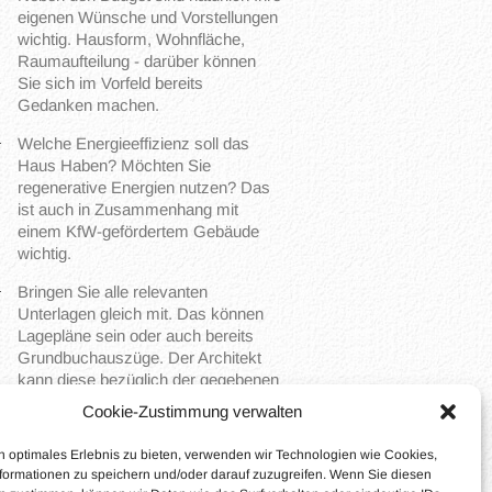
eigenen Wünsche und Vorstellungen
wichtig. Hausform, Wohnfläche,
Raumaufteilung - darüber können
Sie sich im Vorfeld bereits
Gedanken machen.
Welche Energieeffizienz soll das
Haus Haben? Möchten Sie
regenerative Energien nutzen? Das
ist auch in Zusammenhang mit
einem KfW-gefördertem Gebäude
wichtig.
Bringen Sie alle relevanten
Unterlagen gleich mit. Das können
Lagepläne sein oder auch bereits
Grundbuchauszüge. Der Architekt
kann diese bezüglich der gegebenen
Bauvorschriften bereits vorprüfen.
Cookie-Zustimmung verwalten
n optimales Erlebnis zu bieten, verwenden wir Technologien wie Cookies,
Mit etwas Vorbereitung können Sie
formationen zu speichern und/oder darauf zuzugreifen. Wenn Sie diesen
entspannt in das erste Gespräch mit