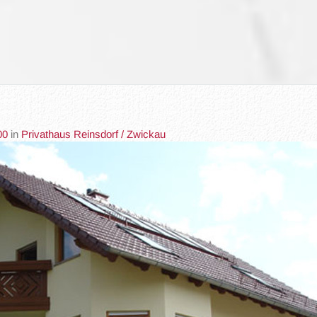
00
in
Privathaus Reinsdorf / Zwickau