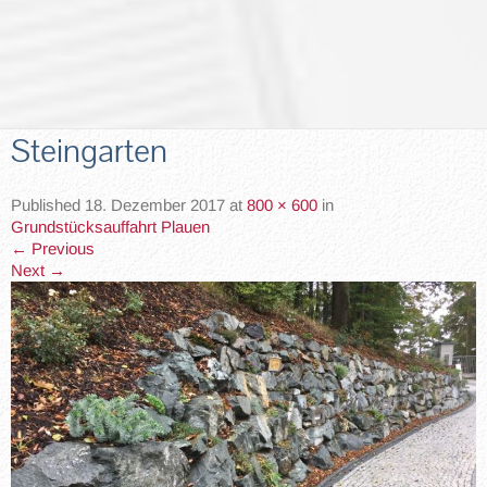
Steingarten
Published
18. Dezember 2017
at
800 × 600
in
Grundstücksauffahrt Plauen
←
Previous
Next
→