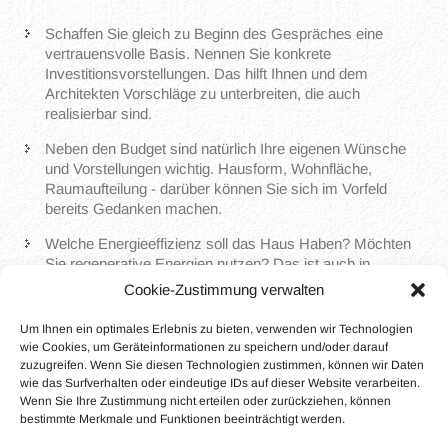
Schaffen Sie gleich zu Beginn des Gespräches eine
vertrauensvolle Basis. Nennen Sie konkrete
Investitionsvorstellungen. Das hilft Ihnen und dem
Architekten Vorschläge zu unterbreiten, die auch
realisierbar sind.
Neben den Budget sind natürlich Ihre eigenen Wünsche
und Vorstellungen wichtig. Hausform, Wohnfläche,
Raumaufteilung - darüber können Sie sich im Vorfeld
bereits Gedanken machen.
Welche Energieeffizienz soll das Haus Haben? Möchten
Sie regenerative Energien nutzen? Das ist auch in
Zusammenhang mit einem KfW-gefördertem Gebäude
Cookie-Zustimmung verwalten
wichtig.
Um Ihnen ein optimales Erlebnis zu bieten, verwenden wir Technologien
Bringen Sie alle relevanten Unterlagen gleich mit. Das
wie Cookies, um Geräteinformationen zu speichern und/oder darauf
können Lagepläne sein oder auch bereits
zuzugreifen. Wenn Sie diesen Technologien zustimmen, können wir Daten
Grundbuchauszüge. Der Architekt kann diese bezüglich
wie das Surfverhalten oder eindeutige IDs auf dieser Website verarbeiten.
der gegebenen Bauvorschriften bereits vorprüfen.
Wenn Sie Ihre Zustimmung nicht erteilen oder zurückziehen, können
bestimmte Merkmale und Funktionen beeinträchtigt werden.